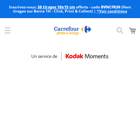
Inscrivez-vous:
30 tirages 10x15 cm
offerts - code
BVNCFR30
(Hors
tirages sur Borne 1H - Click, Print & Collect) |
*Voir conditions
Menu compte
Connexion
ou
inscription